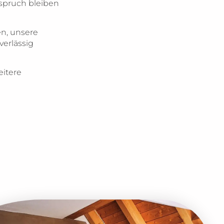
spruch bleiben
en, unsere
erlässig
eitere