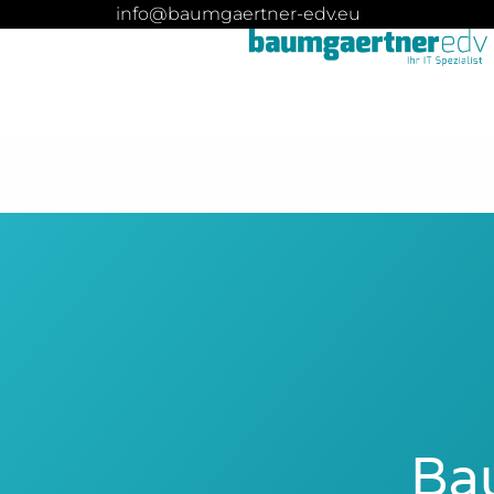
info@baumgaertner-edv.eu
Ba