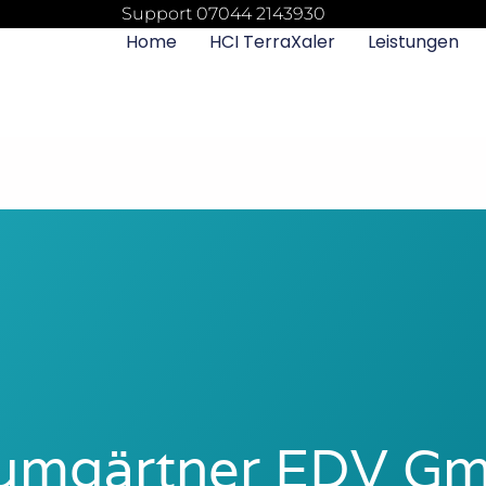
Support 07044 2143930
Home
HCI TerraXaler
Leistungen
umgärtner EDV G