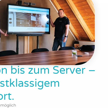
ette IT-Lösungen
iner Hand: Vom
on bis zum Server –
rstklassigem
rt.
 möglich