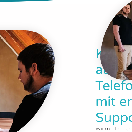
Kompl
aus e
Telef
mit e
Suppo
Wir machen es