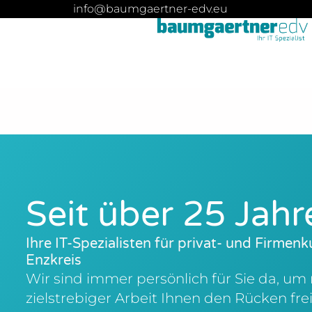
info@baumgaertner-edv.eu
Seit über 25 Jahr
Ihre IT-Spezialisten für privat- und Firmen
Enzkreis
Wir sind immer persönlich für Sie da, um
zielstrebiger Arbeit Ihnen den Rücken frei