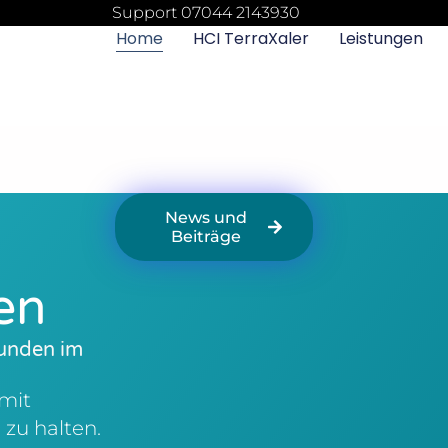
Support 07044 2143930
Home
HCI TerraXaler
Leistungen
News und
Beiträge
en
kunden im
 mit
 zu halten.